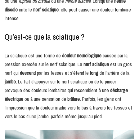
ou une
rupture du disque
ou une
hernie discale
. Lorsqu’une
hernie
discale
irrite le
nerf sciatique
, elle peut causer une douleur lombaire
intense.
Qu’est-ce que la sciatique ?
La sciatique est une forme de
douleur neurologique
causée par la
pression exercée sur le nerf sciatique. Le
nerf sciatique
est un gros
nerf qui
descend
par les fesses et s’étend le
long
de l’arrière de la
jambe.
Le fait d’appuyer sur le nerf sciatique ou de le pincer
provoque des douleurs lombaires qui ressemblent à une
décharge
électrique
ou à une sensation de
brûlure.
Parfois, les gens ont
l’impression que la douleur irradie vers le bas à travers les fesses et
vers le bas d’une jambe, parfois même jusqu’au pied.